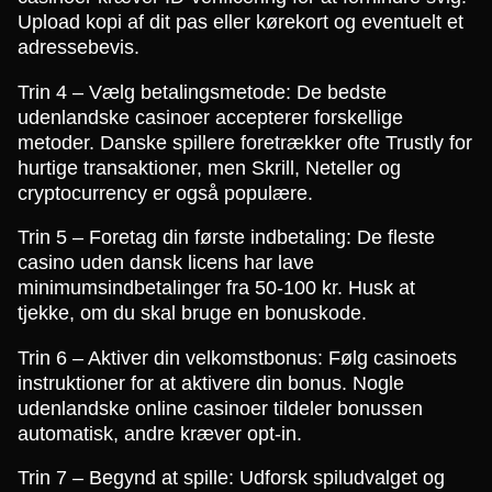
Upload kopi af dit pas eller kørekort og eventuelt et
adressebevis.
Trin 4 – Vælg betalingsmetode: De bedste
udenlandske casinoer accepterer forskellige
metoder. Danske spillere foretrækker ofte Trustly for
hurtige transaktioner, men Skrill, Neteller og
cryptocurrency er også populære.
Trin 5 – Foretag din første indbetaling: De fleste
casino uden dansk licens har lave
minimumsindbetalinger fra 50-100 kr. Husk at
tjekke, om du skal bruge en bonuskode.
Trin 6 – Aktiver din velkomstbonus: Følg casinoets
instruktioner for at aktivere din bonus. Nogle
udenlandske online casinoer tildeler bonussen
automatisk, andre kræver opt-in.
Trin 7 – Begynd at spille: Udforsk spiludvalget og