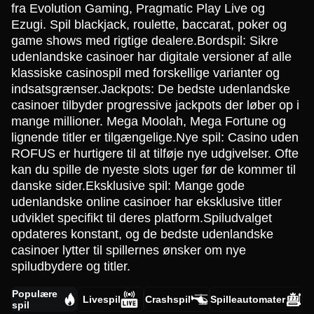
fra Evolution Gaming, Pragmatic Play Live og
Ezugi. Spil blackjack, roulette, baccarat, poker og
game shows med rigtige dealere.Bordspil: Sikre
udenlandske casinoer har digitale versioner af alle
klassiske casinospil med forskellige varianter og
indsatsgrænser.Jackpots: De bedste udenlandske
casinoer tilbyder progressive jackpots der løber op i
mange millioner. Mega Moolah, Mega Fortune og
lignende titler er tilgængelige.Nye spil: Casino uden
ROFUS er hurtigere til at tilføje nye udgivelser. Ofte
kan du spille de nyeste slots uger før de kommer til
danske sider.Eksklusive spil: Mange gode
udenlandske online casinoer har eksklusive titler
udviklet specifikt til deres platform.Spiludvalget
opdateres konstant, og de bedste udenlandske
casinoer lytter til spillernes ønsker om nye
spiludbydere og titler.
Populære
Livespil
Crashspil
Spilleautomater
spil