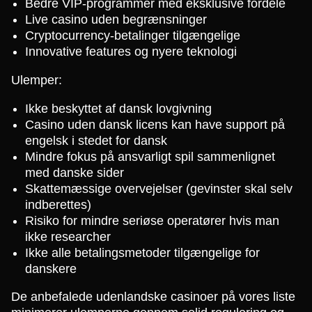
Bedre VIP-programmer med eksklusive fordele
Live casino uden begrænsninger
Cryptocurrency-betalinger tilgængelige
Innovative features og nyere teknologi
Ulemper:
Ikke beskyttet af dansk lovgivning
Casino uden dansk licens kan have support på
engelsk i stedet for dansk
Mindre fokus på ansvarligt spil sammenlignet
med danske sider
Skattemæssige overvejelser (gevinster skal selv
indberettes)
Risiko for mindre seriøse operatører hvis man
ikke researcher
Ikke alle betalingsmetoder tilgængelige for
danskere
De anbefalede udenlandske casinoer på vores liste