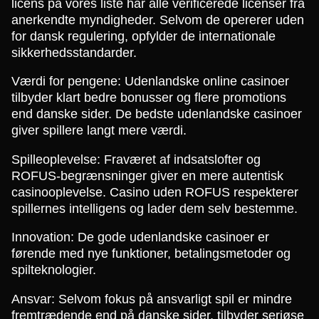
licens på vores liste har alle verificerede licenser fra
anerkendte myndigheder. Selvom de opererer uden
for dansk regulering, opfylder de internationale
sikkerhedsstandarder.
Værdi for pengene: Udenlandske online casinoer
tilbyder klart bedre bonusser og flere promotions
end danske sider. De bedste udenlandske casinoer
giver spillere langt mere værdi.
Spilleoplevelse: Fraværet af indsatslofter og
ROFUS-begrænsninger giver en mere autentisk
casinooplevelse. Casino uden ROFUS respekterer
spillernes intelligens og lader dem selv bestemme.
Innovation: De gode udenlandske casinoer er
førende med nye funktioner, betalingsmetoder og
spilteknologier.
Ansvar: Selvom fokus på ansvarligt spil er mindre
fremtrædende end på danske sider, tilbyder seriøse