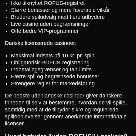
Ikke tilknyttet ROFUS-registret
Større bonusser og mere favorable vilkår
Bredere spiludvalg med flere udbydere
Live casino uden begrænsninger
Ofte bedre VIP-programmer
Danske licenserede casinoer:
Maksimal indsats på 10 kr. pr. spin
Obligatorisk ROFUS-registrering
Indbetalingsgrænser og tab-limits
Færre spil og begrænsede bonusser
Strengere regler for markedsføring
De bedste udenlandske casinoer giver danskere
friheden til selv at bestemme, hvordan de vil spille,
samtidig med at de tilbyder sikre og regulerede
spilleoplevelser gennem anerkendte internationale
licenser.