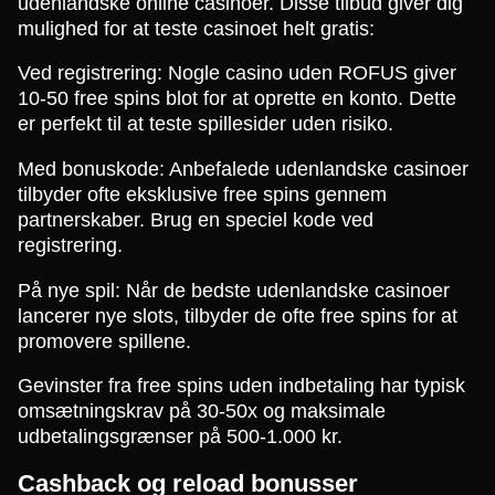
udenlandske online casinoer. Disse tilbud giver dig
mulighed for at teste casinoet helt gratis:
Ved registrering: Nogle casino uden ROFUS giver
10-50 free spins blot for at oprette en konto. Dette
er perfekt til at teste spillesider uden risiko.
Med bonuskode: Anbefalede udenlandske casinoer
tilbyder ofte eksklusive free spins gennem
partnerskaber. Brug en speciel kode ved
registrering.
På nye spil: Når de bedste udenlandske casinoer
lancerer nye slots, tilbyder de ofte free spins for at
promovere spillene.
Gevinster fra free spins uden indbetaling har typisk
omsætningskrav på 30-50x og maksimale
udbetalingsgrænser på 500-1.000 kr.
Cashback og reload bonusser