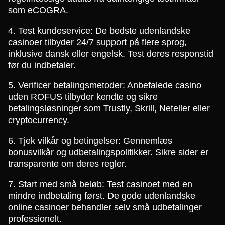
som eCOGRA.
4. Test kundeservice: De bedste udenlandske
casinoer tilbyder 24/7 support på flere sprog,
inklusive dansk eller engelsk. Test deres responstid
før du indbetaler.
5. Verificer betalingsmetoder: Anbefalede casino
uden ROFUS tilbyder kendte og sikre
betalingsløsninger som Trustly, Skrill, Neteller eller
cryptocurrency.
6. Tjek vilkår og betingelser: Gennemlæs
bonusvilkår og udbetalingspolitikker. Sikre sider er
transparente om deres regler.
7. Start med små beløb: Test casinoet med en
mindre indbetaling først. De gode udenlandske
online casinoer behandler selv små udbetalinger
professionelt.