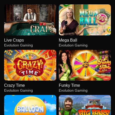
Live Craps
Mega Ball
Evolution Gaming
Evolution Gaming
Crazy Time
Funky Time
Evolution Gaming
Evolution Gaming