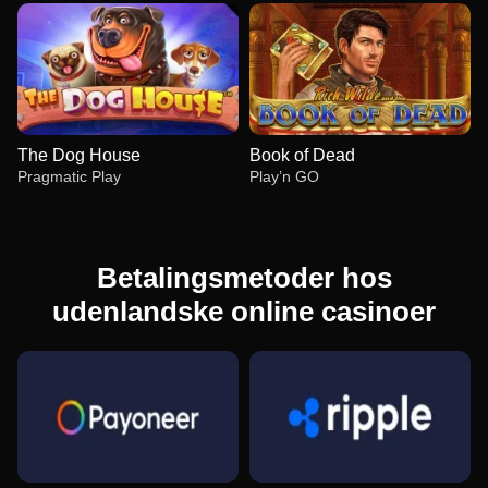
The Dog House
Book of Dead
Pragmatic Play
Play’n GO
Betalingsmetoder hos
udenlandske online casinoer
Live Craps
Bustabit
Reactoonz
Mega Ball
Big Bass Crash
Dead or Alive II
Evolution Gaming
Independent
Play’n GO
Evolution Gaming
Pragmatic Play
NetEnt