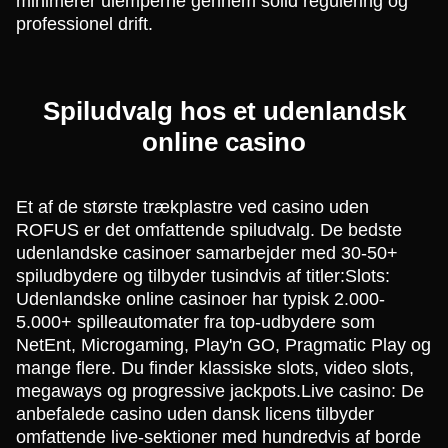
minimerer ulemperne gennem solid regulering og
professionel drift.
Spiludvalg hos et udenlandsk
online casino
Et af de største trækplastre ved casino uden
ROFUS er det omfattende spiludvalg. De bedste
udenlandske casinoer samarbejder med 30-50+
spiludbydere og tilbyder tusindvis af titler:Slots:
Udenlandske online casinoer har typisk 2.000-
5.000+ spilleautomater fra top-udbydere som
NetEnt, Microgaming, Play'n GO, Pragmatic Play og
mange flere. Du finder klassiske slots, video slots,
megaways og progressive jackpots.Live casino: De
anbefalede casino uden dansk licens tilbyder
omfattende live-sektioner med hundredvis af borde