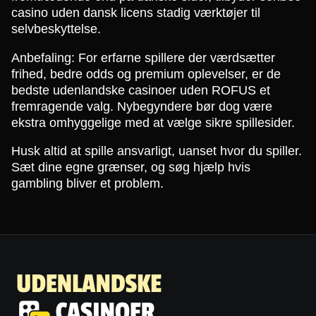
casino uden dansk licens stadig værktøjer til
selvbeskyttelse.
Anbefaling: For erfarne spillere der værdsætter
frihed, bedre odds og premium oplevelser, er de
bedste udenlandske casinoer uden ROFUS et
fremragende valg. Nybegyndere bør dog være
ekstra omhyggelige med at vælge sikre spillesider.
Husk altid at spille ansvarligt, uanset hvor du spiller.
Sæt dine egne grænser, og søg hjælp hvis
gambling bliver et problem.