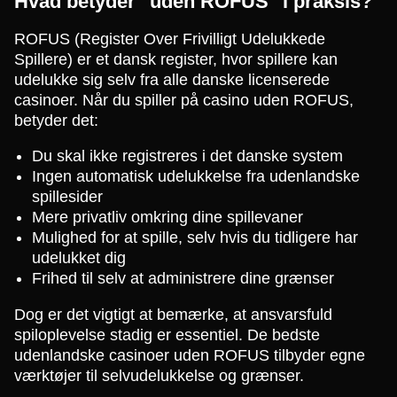
Hvad betyder "uden ROFUS" i praksis?
ROFUS (Register Over Frivilligt Udelukkede
Spillere) er et dansk register, hvor spillere kan
udelukke sig selv fra alle danske licenserede
casinoer. Når du spiller på casino uden ROFUS,
betyder det:
Du skal ikke registreres i det danske system
Ingen automatisk udelukkelse fra udenlandske
spillesider
Mere privatliv omkring dine spillevaner
Mulighed for at spille, selv hvis du tidligere har
udelukket dig
Frihed til selv at administrere dine grænser
Dog er det vigtigt at bemærke, at ansvarsfuld
spiloplevelse stadig er essentiel. De bedste
udenlandske casinoer uden ROFUS tilbyder egne
værktøjer til selvudelukkelse og grænser.