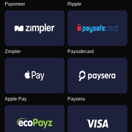
Payoneer
Ripple
Crazy Time
Spaceman
The Dog House
Funky Time
Bustabit
Book of Dead
Evolution Gaming
Pragmatic Play
Pragmatic Play
Evolution Gaming
Independent
Play’n GO
Zimpler
Paysafecard
Dragon Tiger
Cash or Crash
Legacy of Dead
Side Bet City
Boom or Bust
Gates of Olympus
Evolution Gaming
Evolution Gaming
Play’n GO
Evolution Gaming
BGaming
Pragmatic Play
Apple Pay
Paysera
Lightning Roulette
JetX
Big Bass Bonanza
Lightning Dice
Aviator
Mega Moolah
Evolution Gaming
Smartsoft Gaming
Pragmatic Play
Evolution Gaming
Spribe
Microgaming