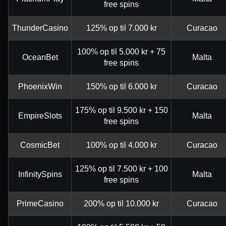
free spins
ThunderCasino
125% op til 7.000 kr
Curacao
100% op til 5.000 kr + 75
OceanBet
Malta
free spins
PhoenixWin
150% op til 6.000 kr
Curacao
175% op til 9.500 kr + 150
EmpireSlots
Malta
free spins
CosmicBet
100% op til 4.000 kr
Curacao
125% op til 7.500 kr + 100
InfinitySpins
Malta
free spins
PrimeCasino
200% op til 10.000 kr
Curacao